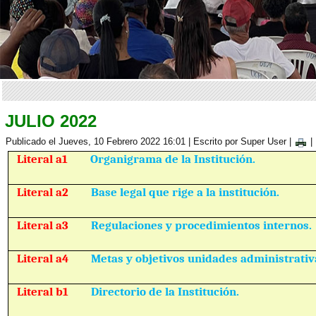
JULIO 2022
Publicado el Jueves, 10 Febrero 2022 16:01
|
Escrito por Super User
|
|
Literal a1
Organigrama de la Institución.
Literal a2
Base legal que rige a la institución.
Literal a3
Regulaciones y procedimientos internos.
Literal a4
Metas y objetivos unidades administrativ
Literal b1
Directorio de la Institución.