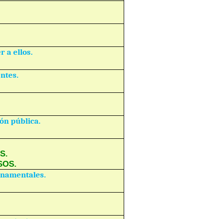
 a ellos.
entes.
ón pública.
S.
SOS.
rnamentales.