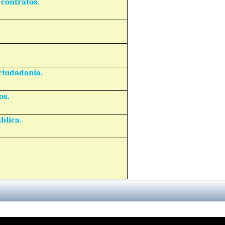
contratos.
ciudadanía.
os.
blica.