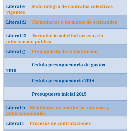
Literal e
Texto íntegro de contratos colectivos
vigentes
Literal f1
Formularios o formatos de solicitudes
Literal f2
Formulario solicitud acceso a la
información pública
Literal g
Presupuesto de la Institución
Cedula presupuestaria de gastos
2015
Cedula presupuestaria 2014
Presupuesto inicial 2015
Literal h
Resultados de auditorías internas y
gubernamentales
Literal i
Procesos de contrataciones